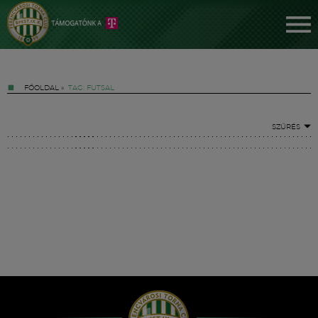
FŐOLDAL
»
TAG: FUTSAL
SZŰRÉS
Jegyek
FM YouTube +
Hírek