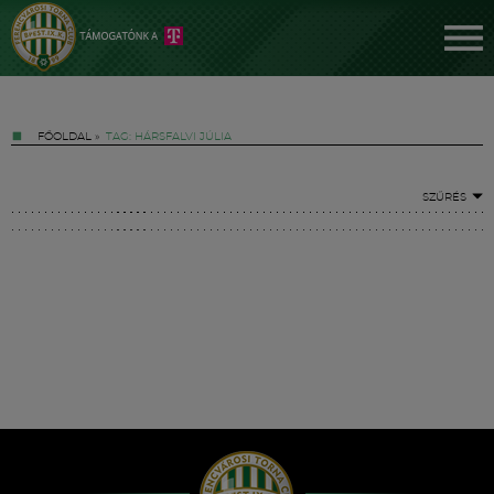
FŐOLDAL
»
TAG: HÁRSFALVI JÚLIA
SZŰRÉS
Jegyek
FM YouTube +
Hírek