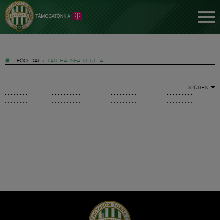
FŐOLDAL
»
TAG: HÁRSFALVI JÚLIA
SZŰRÉS
Jegyek
FM YouTube +
Hírek