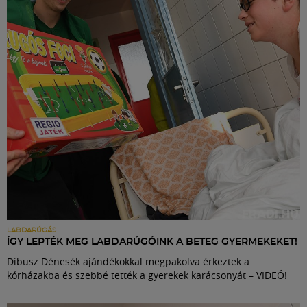
Labdarúgás
Szakosztályok
Meccscenter
Klub
Szolgáltatások
Shop
LABDARÚGÁS
ÍGY LEPTÉK MEG LABDARÚGÓINK A BETEG GYERMEKEKET!
Dibusz Dénesék ajándékokkal megpakolva érkeztek a
Közösség
kórházakba és szebbé tették a gyerekek karácsonyát – VIDEÓ!