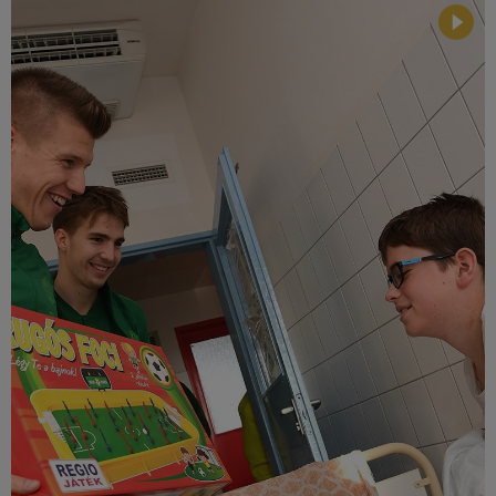
Múzeum
English