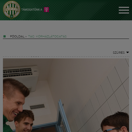
FŐOLDAL
»
TAG: KÓRHÁZLÁTOGATÁS
SZŰRÉS
Jegyek
FM YouTube +
Hírek