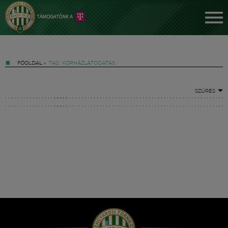
FŐOLDAL
»
TAG: KÓRHÁZLÁTOGATÁS
SZŰRÉS
Jegyek
FM YouTube +
Hírek