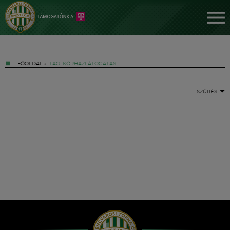
FŐOLDAL
»
TAG: KÓRHÁZLÁTOGATÁS
SZŰRÉS
Jegyek
FM YouTube +
Hírek