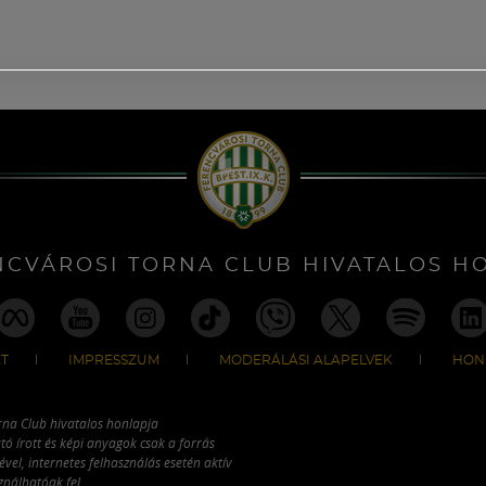
NCVÁROSI TORNA CLUB HIVATALOS H
T
IMPRESSZUM
MODERÁLÁSI ALAPELVEK
HON
rna Club hivatalos honlapja
tó írott és képi anyagok csak a forrás
vel, internetes felhasználás esetén aktív
ználhatóak fel.