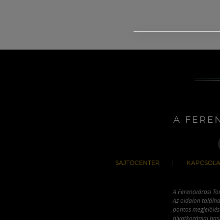
A FERE
SAJTÓCENTER
KAPCSOLA
A Ferencvárosi To
Az oldalon találha
pontos megjelölésé
hivatkozással has