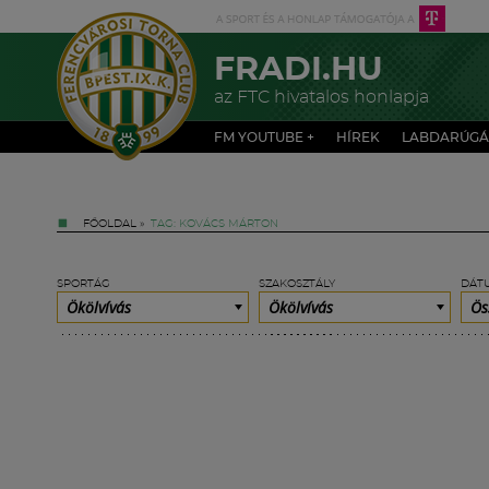
FRADI.HU
az FTC hivatalos honlapja
FM YOUTUBE +
HÍREK
LABDARÚGÁ
FŐOLDAL
»
TAG: KOVÁCS MÁRTON
SPORTÁG
SZAKOSZTÁLY
DÁT
Ökölvívás
Ökölvívás
Ös