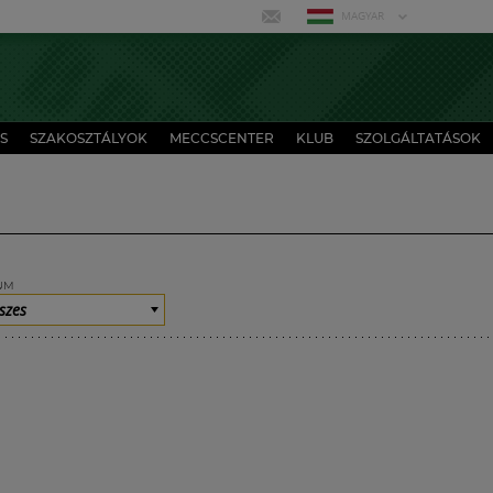
MAGYAR
S
SZAKOSZTÁLYOK
MECCSCENTER
KLUB
SZOLGÁLTATÁSOK
UM
szes