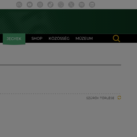
SHOP
KÖZÖSSÉG
MÚZEUM
JEGYEK
SZŰRŐK TÖRLÉSE