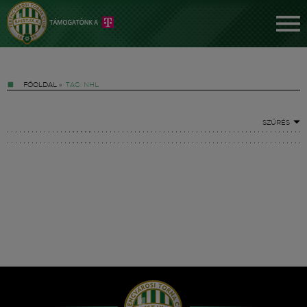
FŐOLDAL
»
TAG: NHL
SZŰRÉS
Jegyek
FM YouTube +
Hírek