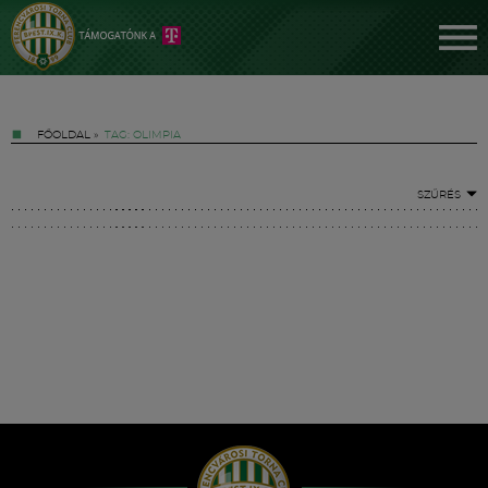
FŐOLDAL
»
TAG: OLIMPIA
SZŰRÉS
Jegyek
FM YouTube +
Hírek