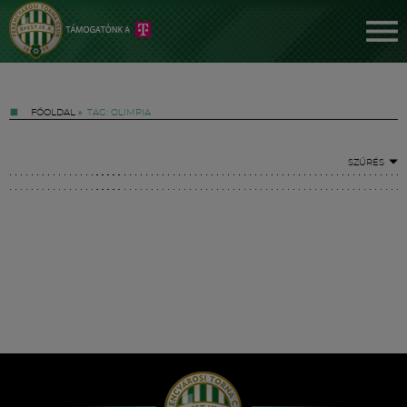
FŐOLDAL
»
TAG: OLIMPIA
SZŰRÉS
Jegyek
FM YouTube +
Hírek