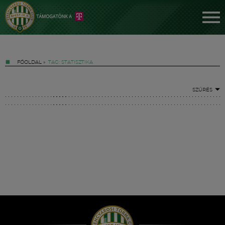
FŐOLDAL
»
TAG: STATISZTIKA
SZŰRÉS
Jegyek
FM YouTube +
Hírek