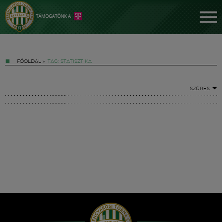
FŐOLDAL
»
TAG: STATISZTIKA
SZŰRÉS
Jegyek
FM YouTube +
Hírek