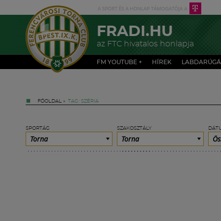
FRADI.HU
az FTC hivatalos honlapja
FM YOUTUBE +
HÍREK
LABDARÚGÁ
FŐOLDAL
»
TAG: SZÉRIA
SPORTÁG
SZAKOSZTÁLY
DÁT
Torna
Torna
Ös