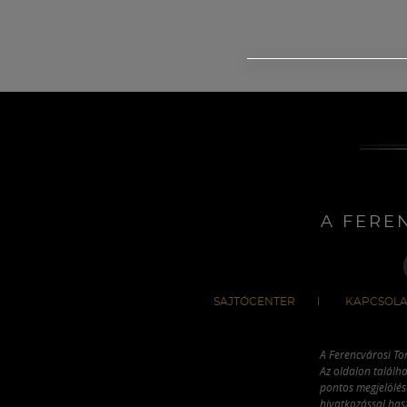
A FERE
SAJTÓCENTER
KAPCSOLA
A Ferencvárosi To
Az oldalon találha
pontos megjelölésé
hivatkozással has