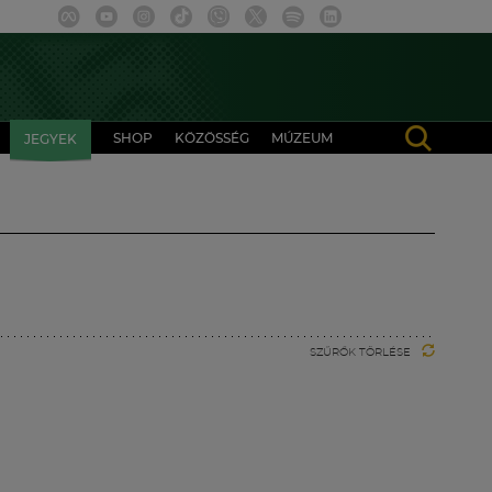
SHOP
KÖZÖSSÉG
MÚZEUM
JEGYEK
SZŰRŐK TÖRLÉSE