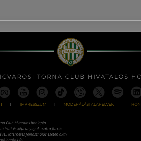
NCVÁROSI TORNA CLUB HIVATALOS H
T
IMPRESSZUM
MODERÁLÁSI ALAPELVEK
HON
rna Club hivatalos honlapja
tó írott és képi anyagok csak a forrás
vel, internetes felhasználás esetén aktív
ználhatóak fel.