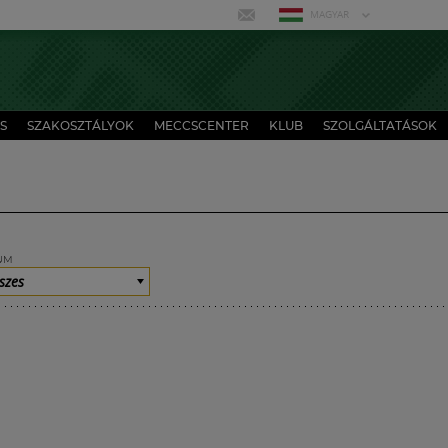
MAGYAR
S
SZAKOSZTÁLYOK
MECCSCENTER
KLUB
SZOLGÁLTATÁSOK
UM
szes