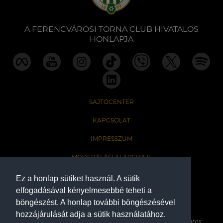
A FERENCVÁROSI TORNA CLUB HIVATALOS
HONLAPJA
SAJTÓCENTER
KAPCSOLAT
IMPRESSZUM
MODERÁLÁSI ALAPELVEK
HONLAP ADATKEZELÉSI TÁJÉKOZTATÓ
Ez a honlap sütiket használ. A sütik
elfogadásával kényelmesebbé teheti a
böngészést. A honlap további böngészésével
A Ferencvárosi Torna Club hivatalos honlapja
hozzájárulását adja a sütik használatához.
Az oldalon található írott és képi anyagok csak a forrás pontos