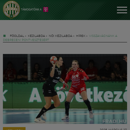
FŐOLDAL
»
KÉZILABDA
»
NŐI KÉZILABDA
»
HÍREK
»
VISSZAVÁGNÁNK A
DEBRECENI PONTVESZTÉSÉRT
Jegyek
FM YouTube +
Hírek
2025. MÁRCIUS 27.