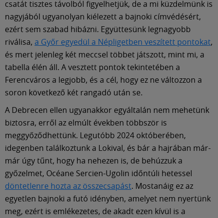
Múzeum
csatát tisztes távolból figyelhetjük, de a mi küzdelmünk is
nagyjából ugyanolyan kiélezett a bajnoki címvédésért,
ezért sem szabad hibázni. Együttesünk legnagyobb
English
riválisa,
a Győr egyedül a Népligetben veszített pontokat
,
és mert jelenleg két meccsel többet játszott, mint mi, a
tabella élén áll. A vesztett pontok tekintetében a
Ferencváros a legjobb, és a cél, hogy ez ne változzon a
soron következő két rangadó után se.
A Debrecen ellen ugyanakkor egyáltalán nem mehetünk
biztosra, erről az elmúlt években többször is
meggyőződhettünk. Legutóbb 2024 októberében,
idegenben találkoztunk a Lokival, és bár a hajrában már-
már úgy tűnt, hogy ha nehezen is, de behúzzuk a
győzelmet, Océane Sercien-Ugolin időntúli hetessel
döntetlenre hozta az összecsapást
. Mostanáig ez az
egyetlen bajnoki a futó idényben, amelyet nem nyertünk
meg, ezért is emlékezetes, de akadt ezen kívül is a