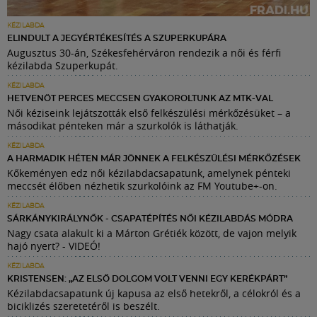
KÉZILABDA
ELINDULT A JEGYÉRTÉKESÍTÉS A SZUPERKUPÁRA
Augusztus 30-án, Székesfehérváron rendezik a női és férfi
kézilabda Szuperkupát.
KÉZILABDA
HETVENÖT PERCES MECCSEN GYAKOROLTUNK AZ MTK-VAL
Női kéziseink lejátszották első felkészülési mérkőzésüket – a
másodikat pénteken már a szurkolók is láthatják.
KÉZILABDA
A HARMADIK HÉTEN MÁR JÖNNEK A FELKÉSZÜLÉSI MÉRKŐZÉSEK
Kőkeményen edz női kézilabdacsapatunk, amelynek pénteki
meccsét élőben nézhetik szurkolóink az FM Youtube+-on.
KÉZILABDA
SÁRKÁNYKIRÁLYNŐK - CSAPATÉPÍTÉS NŐI KÉZILABDÁS MÓDRA
Nagy csata alakult ki a Márton Grétiék között, de vajon melyik
hajó nyert? - VIDEÓ!
KÉZILABDA
KRISTENSEN: „AZ ELSŐ DOLGOM VOLT VENNI EGY KERÉKPÁRT”
Kézilabdacsapatunk új kapusa az első hetekről, a célokról és a
biciklizés szeretetéről is beszélt.