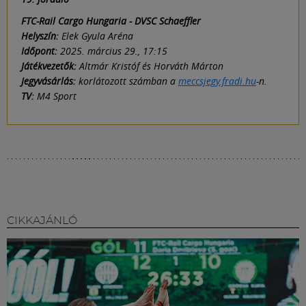
FTC-Rail Cargo Hungaria - DVSC Schaeffler
Helyszín:
Elek Gyula Aréna
Időpont:
2025. március 29., 17:15
Játékvezetők:
Altmár Kristóf és Horváth Márton
Jegyvásárlás:
korlátozott számban a
meccsjegy.fradi.hu
-n.
TV:
M4 Sport
CIKKAJÁNLÓ