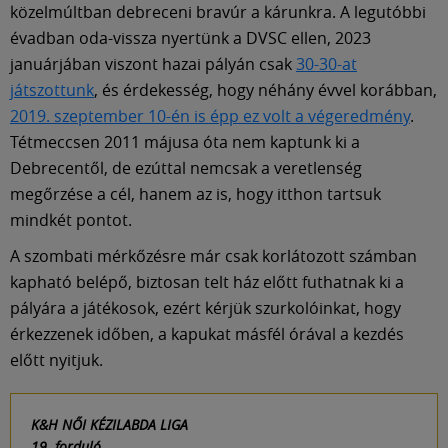
közelmúltban debreceni bravúr a kárunkra. A legutóbbi
évadban oda-vissza nyertünk a DVSC ellen, 2023
januárjában viszont hazai pályán csak
30-30-at
játszottunk
, és érdekesség, hogy néhány évvel korábban,
2019. szeptember 10-én is épp ez volt a végeredmény
.
Tétmeccsen 2011 májusa óta nem kaptunk ki a
Debrecentől, de ezúttal nemcsak a veretlenség
megőrzése a cél, hanem az is, hogy itthon tartsuk
mindkét pontot.
A szombati mérkőzésre már csak korlátozott számban
kapható belépő, biztosan telt ház előtt futhatnak ki a
pályára a játékosok, ezért kérjük szurkolóinkat, hogy
érkezzenek időben, a kapukat másfél órával a kezdés
előtt nyitjuk.
K&H NŐI KÉZILABDA LIGA
19. forduló