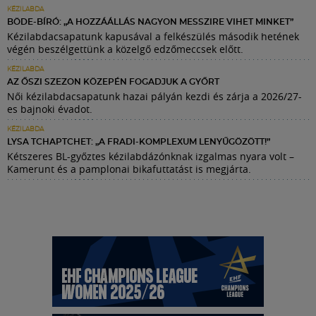
KÉZILABDA
BÖDE-BÍRÓ: „A HOZZÁÁLLÁS NAGYON MESSZIRE VIHET MINKET”
Kézilabdacsapatunk kapusával a felkészülés második hetének
végén beszélgettünk a közelgő edzőmeccsek előtt.
KÉZILABDA
AZ ŐSZI SZEZON KÖZEPÉN FOGADJUK A GYŐRT
Női kézilabdacsapatunk hazai pályán kezdi és zárja a 2026/27-
es bajnoki évadot.
KÉZILABDA
LYSA TCHAPTCHET: „A FRADI-KOMPLEXUM LENYŰGÖZÖTT!”
Kétszeres BL-győztes kézilabdázónknak izgalmas nyara volt –
Kamerunt és a pamplonai bikafuttatást is megjárta.