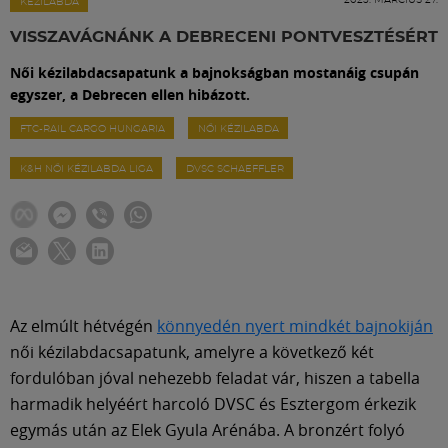
Labdarúgás
KÉZILABDA
VISSZAVÁGNÁNK A DEBRECENI PONTVESZTÉSÉRT
Szakosztályok
Női kézilabdacsapatunk a bajnokságban mostanáig csupán
egyszer, a Debrecen ellen hibázott.
Meccscenter
FTC-RAIL CARGO HUNGARIA
NŐI KÉZILABDA
K&H NŐI KÉZILABDA LIGA
DVSC SCHAEFFLER
Klub
Szolgáltatások
Shop
Az elmúlt hétvégén
könnyedén nyert mindkét bajnokiján
női kézilabdacsapatunk, amelyre a következő két
fordulóban jóval nehezebb feladat vár, hiszen a tabella
Közösség
harmadik helyéért harcoló DVSC és Esztergom érkezik
egymás után az Elek Gyula Arénába. A bronzért folyó