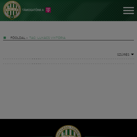
FŐOLDAL
»
TAG: LUKÁCS VIKTÓRIA
SZŰRÉS
Jegyek
FM YouTube +
Hírek