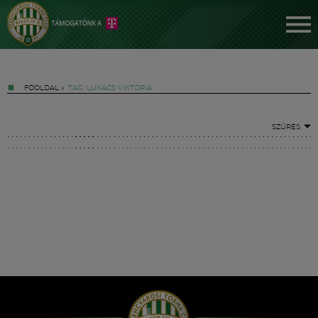
FŐOLDAL
»
TAG: LUKÁCS VIKTÓRIA
SZŰRÉS
Jegyek
FM YouTube +
Hírek