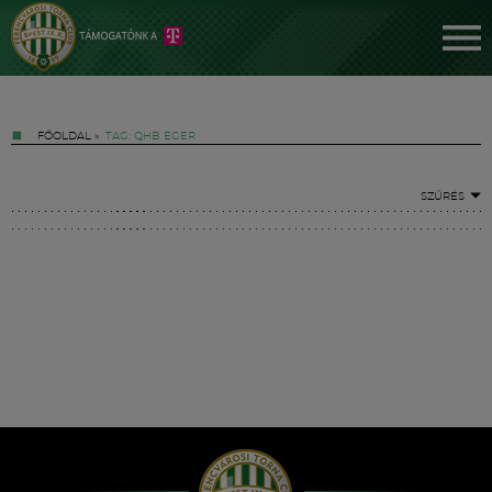
FŐOLDAL
»
TAG: QHB EGER
SZŰRÉS
Jegyek
FM YouTube +
Hírek