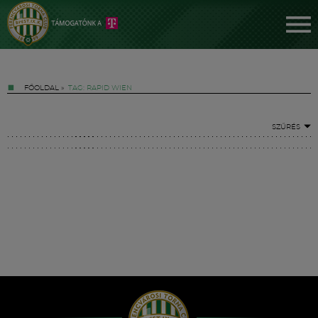
FŐOLDAL
»
TAG: RAPID WIEN
SZŰRÉS
Jegyek
FM YouTube +
Hírek