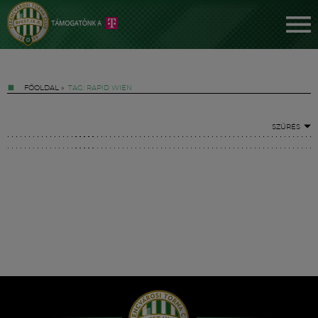
FŐOLDAL
»
TAG: RAPID WIEN
SZŰRÉS
Jegyek
FM YouTube +
Hírek