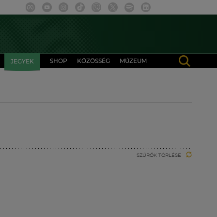
SHOP
KÖZÖSSÉG
MÚZEUM
JEGYEK
SZŰRŐK TÖRLÉSE