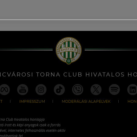
NCVÁROSI TORNA CLUB HIVATALOS H
T
IMPRESSZUM
MODERÁLÁSI ALAPELVEK
HON
rna Club hivatalos honlapja
tó írott és képi anyagok csak a forrás
vel, internetes felhasználás esetén aktív
ználhatóak fel.