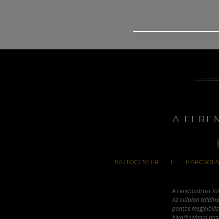
A FERE
SAJTÓCENTER
KAPCSOLA
A Ferencvárosi To
Az oldalon találha
pontos megjelölésé
hivatkozással has