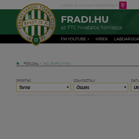
FRADI.HU
az FTC hivatalos honlapja
FM YOUTUBE +
HÍREK
LABDARÚGÁ
FŐOLDAL
»
TAG: RAPID WIEN
SPORTÁG
SZAKOSZTÁLY
DÁT
Torna
Összes
Ut