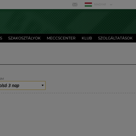
MAGYAR
S
SZAKOSZTÁLYOK
MECCSCENTER
KLUB
SZOLGÁLTATÁSOK
UM
olsó 3 nap