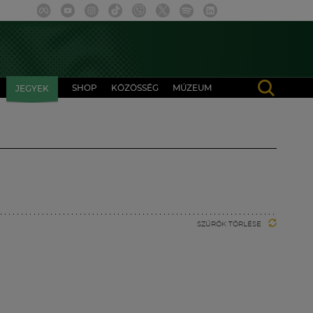
SHOP
KÖZÖSSÉG
MÚZEUM
JEGYEK
SZŰRŐK TÖRLÉSE