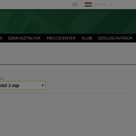
MAGYAR
S
SZAKOSZTÁLYOK
MECCSCENTER
KLUB
SZOLGÁLTATÁSOK
UM
olsó 3 nap