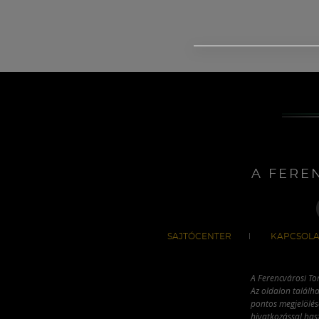
A FERE
SAJTÓCENTER
KAPCSOLA
A Ferencvárosi To
Az oldalon találha
pontos megjelölésé
hivatkozással has