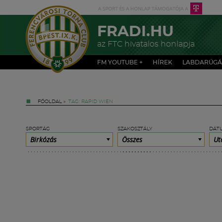
FRADI.HU
az FTC hivatalos honlapja
FM YOUTUBE +
HÍREK
LABDARÚGÁ
FŐOLDAL
»
TAG: RAPID WIEN
SPORTÁG
SZAKOSZTÁLY
DÁT
Birkózás
Összes
Ut