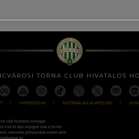
NCVÁROSI TORNA CLUB HIVATALOS H
T
IMPRESSZUM
MODERÁLÁSI ALAPELVEK
HON
rna Club hivatalos honlapja
tó írott és képi anyagok csak a forrás
vel, internetes felhasználás esetén aktív
ználhatóak fel.