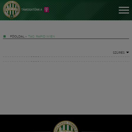
FŐOLDAL
»
TAG: RAPID WIEN
SZŰRÉS
Jegyek
FM YouTube +
Hírek