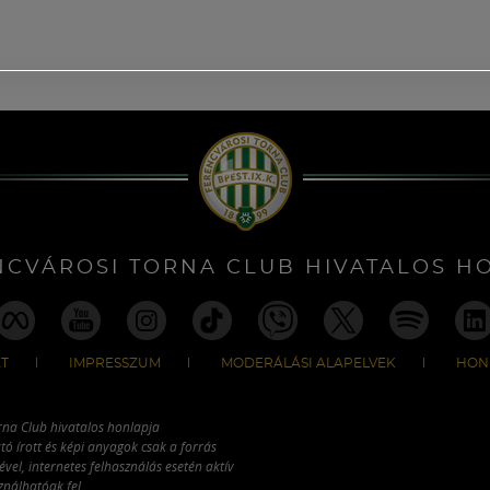
NCVÁROSI TORNA CLUB HIVATALOS H
T
IMPRESSZUM
MODERÁLÁSI ALAPELVEK
HON
rna Club hivatalos honlapja
tó írott és képi anyagok csak a forrás
vel, internetes felhasználás esetén aktív
ználhatóak fel.