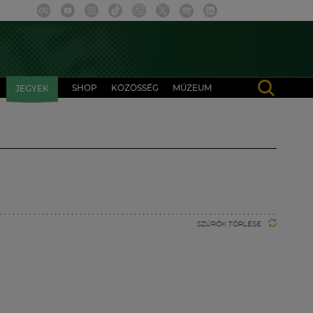
SHOP
KÖZÖSSÉG
MÚZEUM
JEGYEK
SZŰRŐK TÖRLÉSE