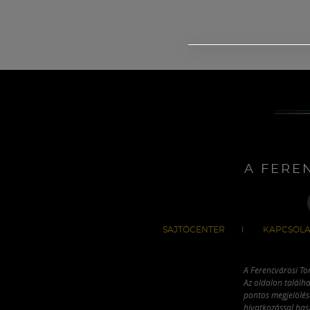
A FERE
SAJTÓCENTER
KAPCSOLA
A Ferencvárosi To
Az oldalon találha
pontos megjelölésé
hivatkozással has