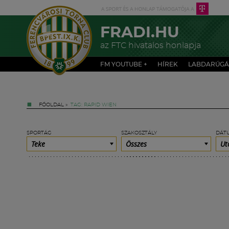
FRADI.HU
az FTC hivatalos honlapja
FM YOUTUBE +
HÍREK
LABDARÚGÁ
FŐOLDAL
»
TAG: RAPID WIEN
SPORTÁG
SZAKOSZTÁLY
DÁT
Teke
Összes
Ut