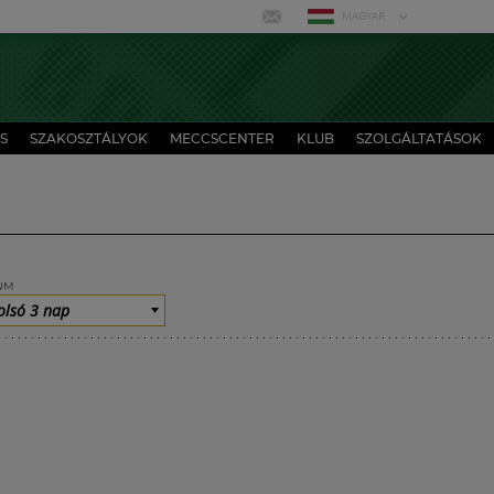
MAGYAR
S
SZAKOSZTÁLYOK
MECCSCENTER
KLUB
SZOLGÁLTATÁSOK
UM
olsó 3 nap