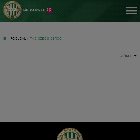
FŐOLDAL
»
TAG: SZÉCSI GERGŐ
SZŰRÉS
Jegyek
FM YouTube +
Hírek