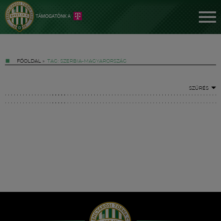
FŐOLDAL
»
TAG: SZERBIA-MAGYARORSZÁG
SZŰRÉS
Jegyek
FM YouTube +
Hírek