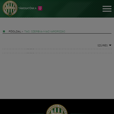
FŐOLDAL
»
TAG: SZERBIA-MAGYARORSZÁG
SZŰRÉS
Jegyek
FM YouTube +
Hírek