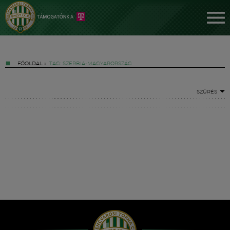
FŐOLDAL
»
TAG: SZERBIA-MAGYARORSZÁG
SZŰRÉS
Jegyek
FM YouTube +
Hírek