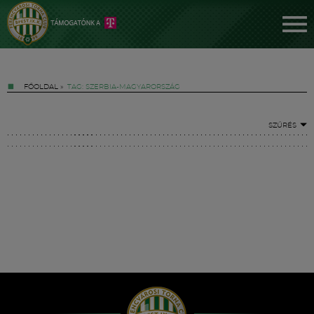
FŐOLDAL
»
TAG: SZERBIA-MAGYARORSZÁG
SZŰRÉS
Jegyek
FM YouTube +
Hírek