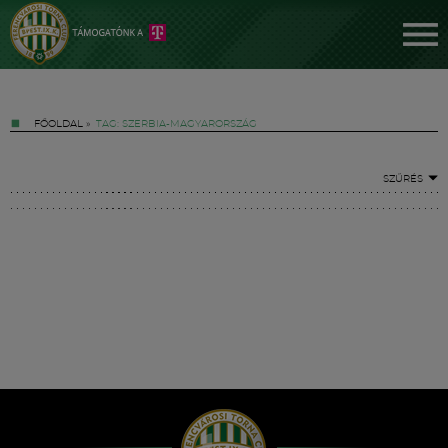
FŐOLDAL
»
TAG: SZERBIA-MAGYARORSZÁG
SZŰRÉS
Jegyek
FM YouTube +
Hírek