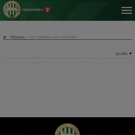
FŐOLDAL
»
TAG: SZERBIA-MAGYARORSZÁG
SZŰRÉS
Jegyek
FM YouTube +
Hírek