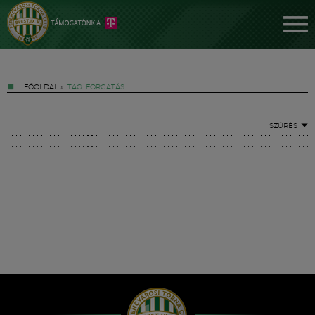
FŐOLDAL
»
TAG: FORGATÁS
SZŰRÉS
Jegyek
FM YouTube +
Hírek