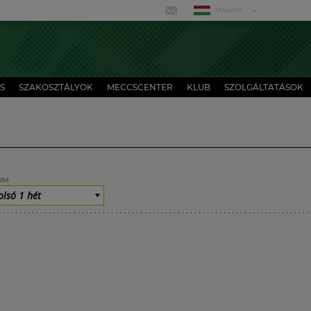
MAGYAR
S
SZAKOSZTÁLYOK
MECCSCENTER
KLUB
SZOLGÁLTATÁSOK
UM
olsó 1 hét