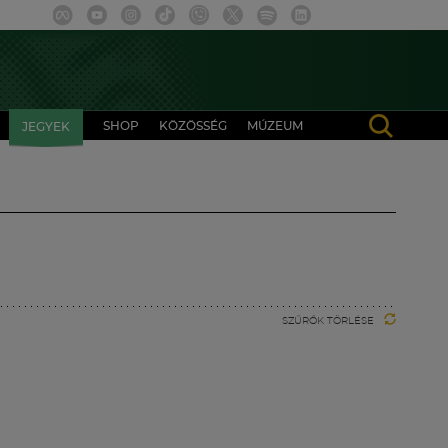
SHOP
KÖZÖSSÉG
MÚZEUM
JEGYEK
SZŰRŐK TÖRLÉSE