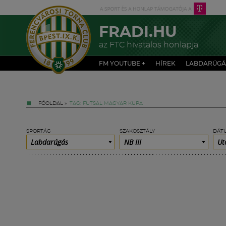
FRADI.HU
az FTC hivatalos honlapja
FM YOUTUBE +
HÍREK
LABDARÚGÁ
FŐOLDAL
»
TAG: FUTSAL MAGYAR KUPA
SPORTÁG
SZAKOSZTÁLY
DÁT
Labdarúgás
NB III
Ut