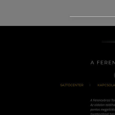
A FERE
SAJTÓCENTER
KAPCSOLA
A Ferencvárosi To
Az oldalon találha
pontos megjelölésé
hivatkozással has