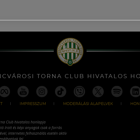
NCVÁROSI TORNA CLUB HIVATALOS H
T
IMPRESSZUM
MODERÁLÁSI ALAPELVEK
HON
rna Club hivatalos honlapja
tó írott és képi anyagok csak a forrás
vel, internetes felhasználás esetén aktív
ználhatóak fel.