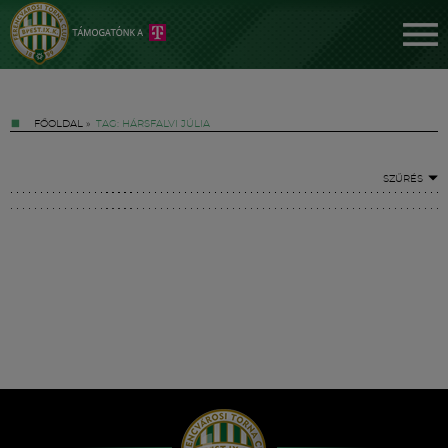
FŐOLDAL
»
TAG: HÁRSFALVI JÚLIA
SZŰRÉS
Jegyek
FM YouTube +
Hírek