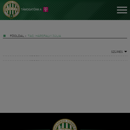
FŐOLDAL
»
TAG: HÁRSFALVI JÚLIA
SZŰRÉS
Jegyek
FM YouTube +
Hírek