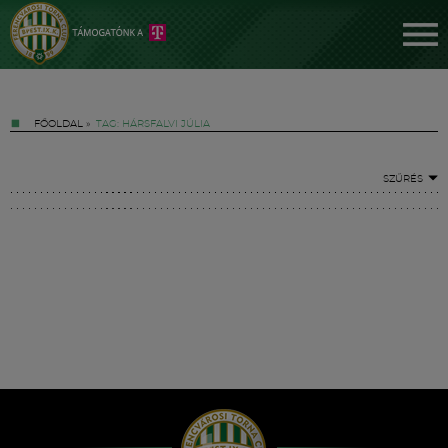
FŐOLDAL
»
TAG: HÁRSFALVI JÚLIA
SZŰRÉS
Jegyek
FM YouTube +
Hírek