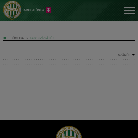
FŐOLDAL
»
TAG: KVÍZJÁTÉK
SZŰRÉS
Jegyek
FM YouTube +
Hírek