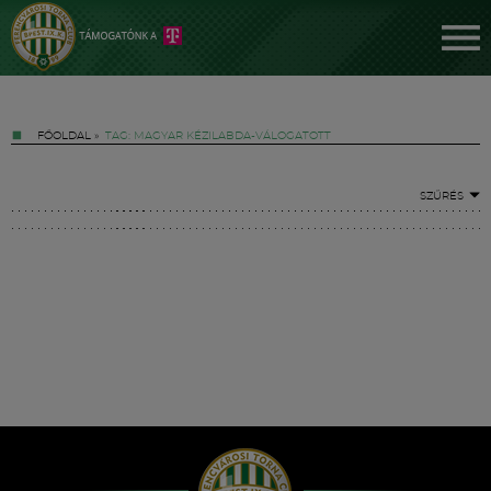
FŐOLDAL
»
TAG: MAGYAR KÉZILABDA-VÁLOGATOTT
SZŰRÉS
Jegyek
FM YouTube +
Hírek