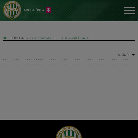
FŐOLDAL
»
TAG: MAGYAR KÉZILABDA-VÁLOGATOTT
SZŰRÉS
Jegyek
FM YouTube +
Hírek