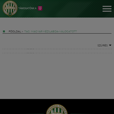
FŐOLDAL
»
TAG: MAGYAR KÉZILABDA-VÁLOGATOTT
SZŰRÉS
Jegyek
FM YouTube +
Hírek