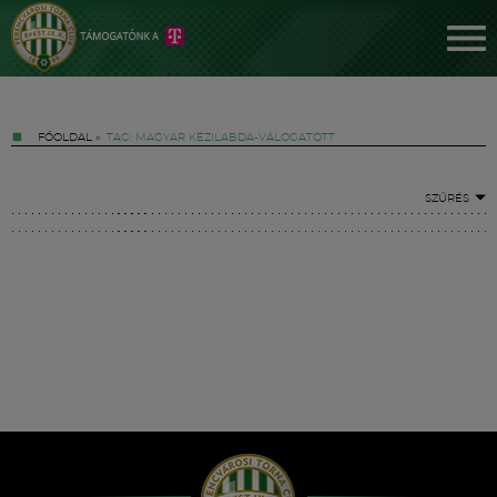
FŐOLDAL
»
TAG: MAGYAR KÉZILABDA-VÁLOGATOTT
SZŰRÉS
Jegyek
FM YouTube +
Hírek