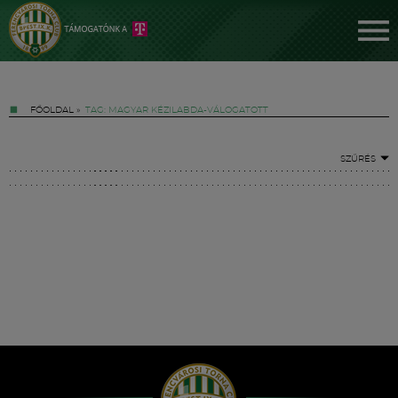
FŐOLDAL
»
TAG: MAGYAR KÉZILABDA-VÁLOGATOTT
SZŰRÉS
Jegyek
FM YouTube +
Hírek