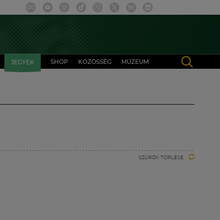
SHOP
KÖZÖSSÉG
MÚZEUM
JEGYEK
SZŰRŐK TÖRLÉSE