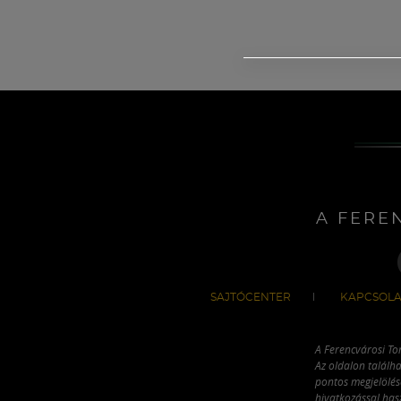
A FERE
SAJTÓCENTER
KAPCSOLA
A Ferencvárosi To
Az oldalon találha
pontos megjelölésé
hivatkozással has