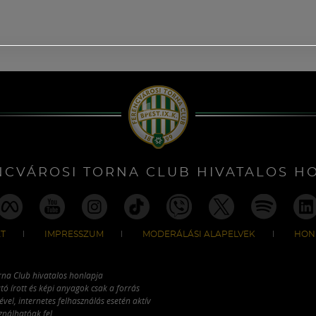
NCVÁROSI TORNA CLUB HIVATALOS H
T
IMPRESSZUM
MODERÁLÁSI ALAPELVEK
HON
rna Club hivatalos honlapja
tó írott és képi anyagok csak a forrás
vel, internetes felhasználás esetén aktív
ználhatóak fel.