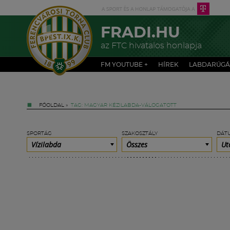
FRADI.HU
az FTC hivatalos honlapja
FM YOUTUBE +
HÍREK
LABDARÚGÁ
FŐOLDAL
»
TAG: MAGYAR KÉZILABDA-VÁLOGATOTT
SPORTÁG
SZAKOSZTÁLY
DÁT
Vízilabda
Összes
Ut