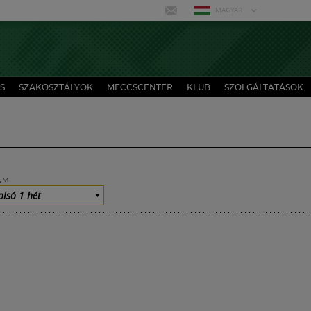
MAGYAR
S
SZAKOSZTÁLYOK
MECCSCENTER
KLUB
SZOLGÁLTATÁSOK
UM
olsó 1 hét