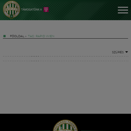
FŐOLDAL
»
TAG: RAPID WIEN
SZŰRÉS
Jegyek
FM YouTube +
Hírek