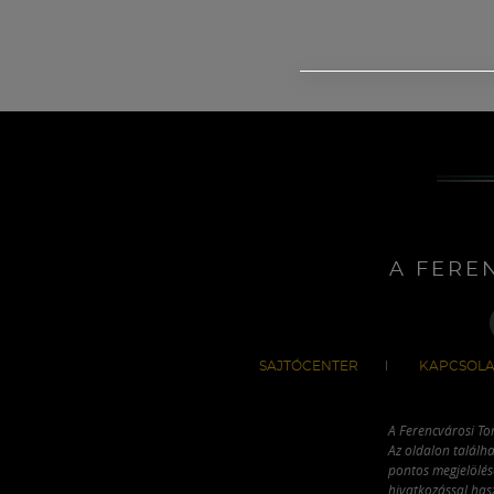
A FERE
SAJTÓCENTER
KAPCSOLA
A Ferencvárosi To
Az oldalon találha
pontos megjelölésé
hivatkozással has