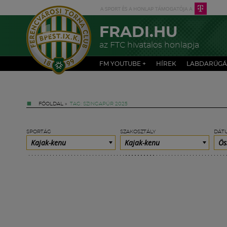
FRADI.HU
az FTC hivatalos honlapja
FM YOUTUBE +
HÍREK
LABDARÚGÁ
FŐOLDAL
»
TAG: SZINGAPÚR 2025
SPORTÁG
SZAKOSZTÁLY
DÁT
Kajak-kenu
Kajak-kenu
Ös