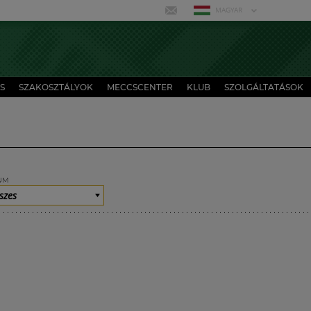
MAGYAR
S
SZAKOSZTÁLYOK
MECCSCENTER
KLUB
SZOLGÁLTATÁSOK
UM
szes