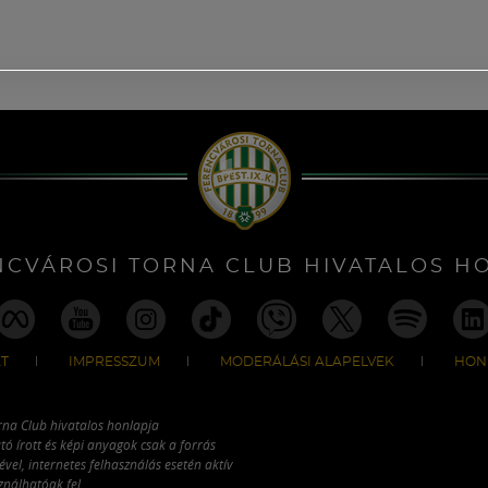
NCVÁROSI TORNA CLUB HIVATALOS H
T
IMPRESSZUM
MODERÁLÁSI ALAPELVEK
HON
rna Club hivatalos honlapja
tó írott és képi anyagok csak a forrás
vel, internetes felhasználás esetén aktív
ználhatóak fel.