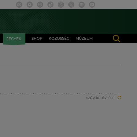
SHOP
KÖZÖSSÉG
MÚZEUM
JEGYEK
SZŰRŐK TÖRLÉSE