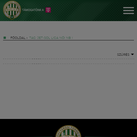
FŐOLDAL
»
TAG: JET-SOL LIGA NŐI NB I
SZŰRÉS
Jegyek
FM YouTube +
Hírek