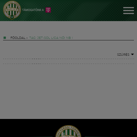
FŐOLDAL
»
TAG: JET-SOL LIGA NŐI NB I
SZŰRÉS
Jegyek
FM YouTube +
Hírek