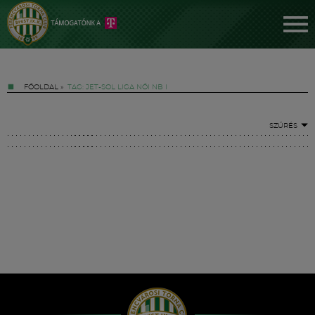
FŐOLDAL
»
TAG: JET-SOL LIGA NŐI NB I
SZŰRÉS
Jegyek
FM YouTube +
Hírek