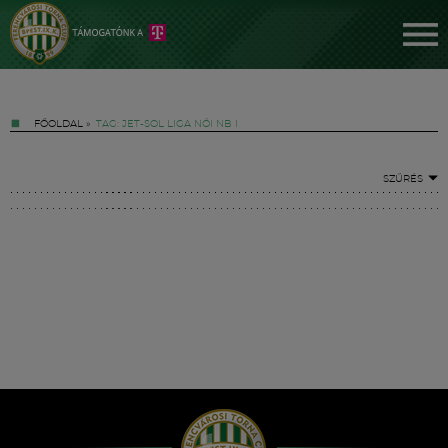
FŐOLDAL
»
TAG: JET-SOL LIGA NŐI NB I
SZŰRÉS
Jegyek
FM YouTube +
Hírek