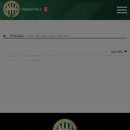
FŐOLDAL
»
TAG: JET-SOL LIGA NŐI NB I
SZŰRÉS
Jegyek
FM YouTube +
Hírek