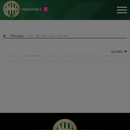
FŐOLDAL
»
TAG: JET-SOL LIGA NŐI NB I
SZŰRÉS
Jegyek
FM YouTube +
Hírek